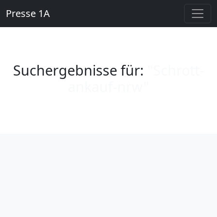
Presse 1A
Suchergebnisse für:
"Schrott-
ankauf-nrw"