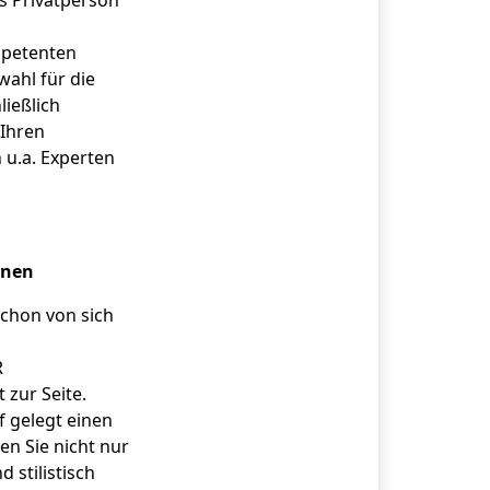
s Privatperson
mpetenten
ahl für die
ließlich
 Ihren
 u.a. Experten
hnen
chon von sich
R
 zur Seite.
f gelegt einen
en Sie nicht nur
 stilistisch