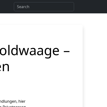
Goldwaage –
en
ndlungen, hier