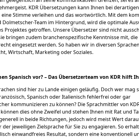
n gelegentlich an seine kommunikativen Grenzen, sei es al
ehmergeist. KDR Übersetzungen kann Ihnen bei derartigen
n eine Stimme verleihen und das wortwörtlich. Mit dem ko
 Dolmetscher-Team im Hintergrund, wird die optimale Ausw
 Projektes getroffen. Unsere Übersetzer sind nicht aussch
sie bringen zudem branchenspezifische Kenntnisse mit, die
cht eingesetzt werden. So haben wir in diversen Sprachen
cht, Wirtschaft, Marketing oder Soziales.
n Spanisch vor? – Das Übersetzerteam von KDR hilft I
chen sind hier zu Lande einigen geläufig. Doch wer mag s
ranzösisch, Spanisch oder Italienisch fehlerfrei oder gar
cher kommunizieren zu können? Die Sprachmittler von KD
önnen dies ohne Zweifel und stehen Ihnen mit Rat und Tat
generell in beide Richtungen, jedoch wird meist Wert darau
 der jeweiligen Zielsprache für Sie zu engagieren. So erhalt
isch einwandfreies Resultat, sondern eine konventionell und