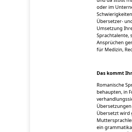
und da stößt ma
oder im Untern
Schwierigkeite
Übersetzer- und
Umsetzung Ihres
Sprachtalente, 
Ansprüchen gere
für Medizin, Re
Das kommt Ihne
Romanische Spra
behaupten, in F
verhandlungssi
Übersetzungen k
Übersetzt wird 
Muttersprachler
ein grammatikal