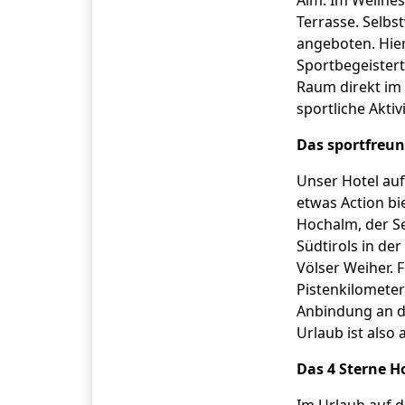
Alm. Im Wellne
Terrasse. Selb
angeboten. Hie
Sportbegeistert
Raum direkt im 
sportliche Aktiv
Das sportfreun
Unser Hotel auf
etwas Action b
Hochalm, der Se
Südtirols in de
Völser Weiher. 
Pistenkilometer
Anbindung an da
Urlaub ist also 
Das 4 Sterne H