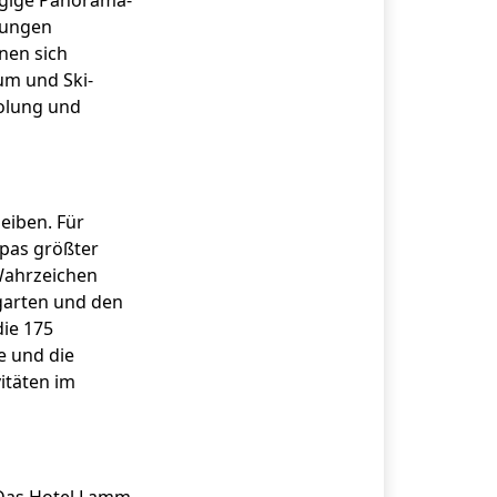
ügige Panorama-
dungen
nen sich
um und Ski-
holung und
leiben. Für
pas größter
 Wahrzeichen
ngarten und den
die 175
e und die
itäten im