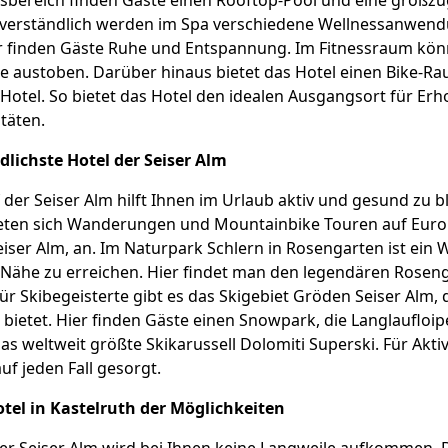
ssbereich finden Gäste einen Rooftop-Pool und eine großz
stverständlich werden im Spa verschiedene Wellnessanwen
r finden Gäste Ruhe und Entspannung. Im Fitnessraum kön
e austoben. Darüber hinaus bietet das Hotel einen Bike-Ra
Hotel. So bietet das Hotel den idealen Ausgangsort für Er
itäten.
dlichste Hotel der Seiser Alm
 der Seiser Alm hilft Ihnen im Urlaub aktiv und gesund zu b
ieten sich Wanderungen und Mountainbike Touren auf Euro
iser Alm, an. Im Naturpark Schlern in Rosengarten ist ein
r Nähe zu erreichen. Hier findet man den legendären Rose
Für Skibegeisterte gibt es das Skigebiet Gröden Seiser Alm, 
 bietet. Hier finden Gäste einen Snowpark, die Langlaufloip
s weltweit größte Skikarussell Dolomiti Superski. Für Aktiv
auf jeden Fall gesorgt.
otel in Kastelruth der Möglichkeiten