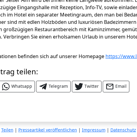
der Seiser Alm wird bei Ihnen keine Langweile aufkommen.
ßzügige Eingangshalle mit Rezeption, Info-TV, sowie einlade
ich im Hotel ein separater Meetingraum, den man bei Beda
er sind mit edlen Holzböden und luxuriösen Badezimmern 
im großzügigen Restaurantbereich mit Kaminzimmer, gemüt
. Verbringen Sie einen erholsamen Urlaub in unserem Hote
ationen befinden sich auf unserer Homepage
https://www.l
trag teilen:
Whatsapp
Telegram
Twitter
Email
Teilen
|
Presseartikel veröffentlichen
|
Impressum
|
Datenschutz