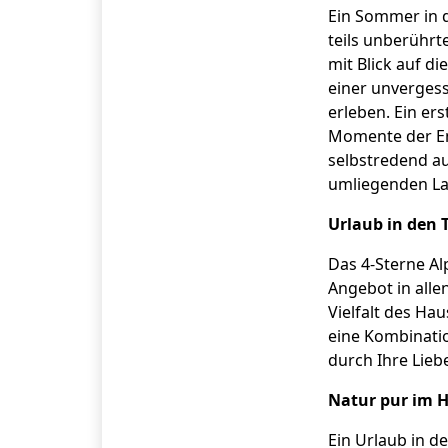
Ein Sommer in 
teils unberührt
mit Blick auf d
einer unvergess
erleben. Ein er
Momente der En
selbstredend a
umliegenden La
Urlaub in den T
Das 4-Sterne Al
Angebot in alle
Vielfalt des Hau
eine Kombinatio
durch Ihre Lieb
Natur pur im Ho
Ein Urlaub in d