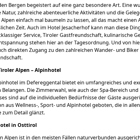
den Bergen begeistert auf eine ganz besondere Art. Eine 
e Natur, zahlreiche abenteuerliche Aktivitäten und die Geleg
ie Alpen einfach mal baumeln zu lassen, all das macht einen
lichen Zeit. Auch im Hotel Jesacherhof kann man diese Di
stklassiger Service, Tiroler Gastfreundschaft, kulinarische 
tspannung stehen hier an der Tagesordnung. Und von hier
uch direkten Zugang zu den zahlreichen Wander- und Biker
ndschaft.
iroler Alpen – Alpinhotel
pinhotel im Defereggental bietet ein umfangreiches und ex
n Belangen. Die Zimmerwahl, wie auch der Spa-Bereich und 
ses sind auf die individuellen Bedürfnisse der Gäste ausgeri
n aus Wellness-, Sport- und Alpinhotel geboten, die in alle
e zum Detail glänzt.
tel in Osttirol
en Alpen ist in den meisten Fällen naturverbunden ausgeric