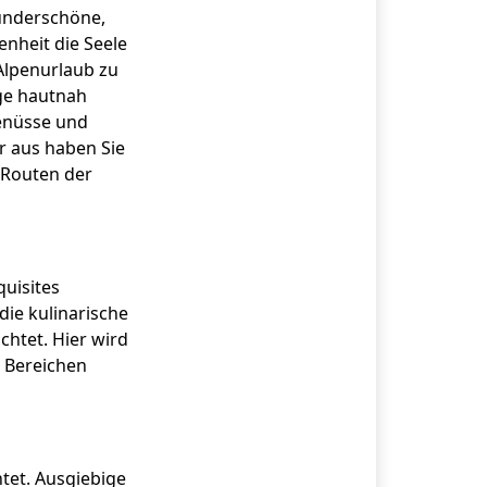
wunderschöne,
enheit die Seele
 Alpenurlaub zu
nge hautnah
Genüsse und
 aus haben Sie
 Routen der
quisites
die kulinarische
chtet. Hier wird
n Bereichen
htet. Ausgiebige