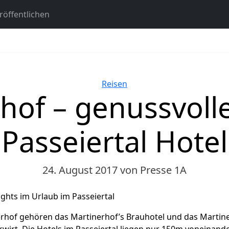
öffentlichen
Kategorien
Reisen
hof – genussvoll
Passeiertal Hotel
24. August 2017
von Presse 1A
ights im Urlaub im Passeiertal
rhof gehören das Martinerhof’s Brauhotel und das Martine