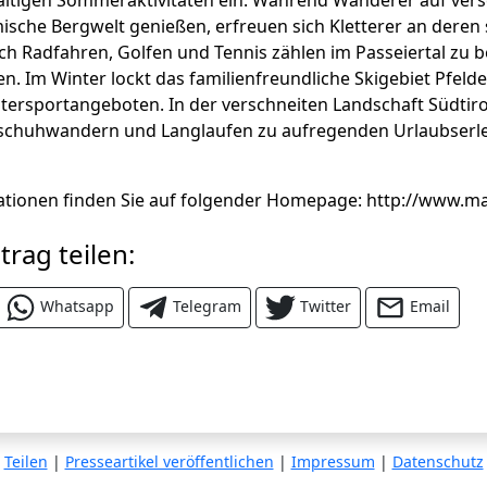
fältigen Sommeraktivitäten ein. Während Wanderer auf ver
ische Bergwelt genießen, erfreuen sich Kletterer an deren 
h Radfahren, Golfen und Tennis zählen im Passeiertal zu b
ten. Im Winter lockt das familienfreundliche Skigebiet Pfelde
tersportangeboten. In der verschneiten Landschaft Südtir
schuhwandern und Langlaufen zu aufregenden Urlaubserle
tionen finden Sie auf folgender Homepage: http://www.mar
trag teilen:
Whatsapp
Telegram
Twitter
Email
Teilen
|
Presseartikel veröffentlichen
|
Impressum
|
Datenschutz