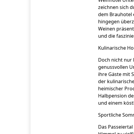
Weinhotel Unter
zeichnen sich d
dem Brauhotel e
hingegen überze
Weinen präsent
und die faszini
Kulinarische Ho
Doch nicht nur
genussvollen Ur
ihre Gäste mit 
der kulinarisch
heimischer Pro
Halbpension des
und einem köst
Sportliche Somm
Das Passeierta