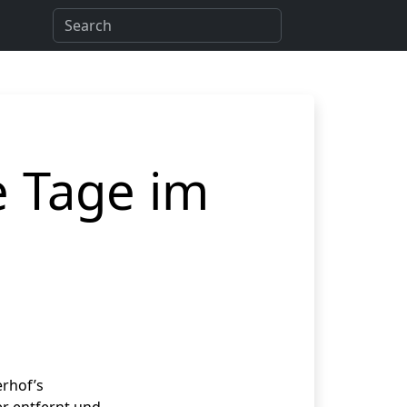
e Tage im
rhof’s