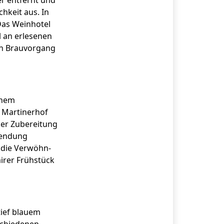
er entfernt und
hkeit aus. In
Das Weinhotel
l an erlesenen
en Brauvorgang
inem
 Martinerhof
 der Zubereitung
rwendung
 die Verwöhn-
irer Frühstück
ief blauem