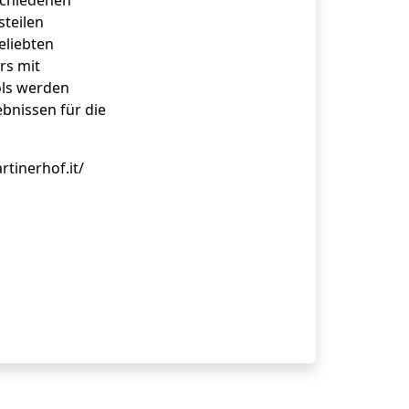
schiedenen
steilen
eliebten
rs mit
ols werden
bnissen für die
tinerhof.it/