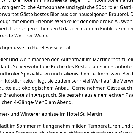
wirt. Die Hotels im Passeiertal liegen nur 150m voneinand
urch gemütliche Atmosphäre und typische Südtiroler Gastlic
rwartet Gäste bestes Bier aus der hauseigenen Brauerei. 
ugt mit einem Erlebnis-Weinkeller, der eine große Auswah
iert. Führungen schenken Urlaubern zudem Einblicke in d
erende Welt der Weine.
chgenüsse im Hotel Passeiertal
 Bier und Wein machen den Aufenthalt im Martinerhof zu e
laub. So verwöhnt die Küche des Restaurants im Brauhotel
Südtiroler Spezialitäten und italienischen Leckerbissen. Bei
en Köstlichkeiten legt sie zudem sehr viel Wert auf die Ve
dukte aus ökologischem Anbau. Gerne nehmen Gäste auch
 Brauhotels in Anspruch. Sie besteht aus einem echten Psa
lichen 4-Gänge-Menü am Abend.
er- und Wintererlebnisse im Hotel St. Martin
l lädt im Sommer mit angenehm milden Temperaturen und t