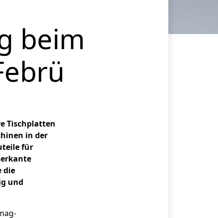
g beim
Febrü
e Tisch­platten
chinen in der
teile für
serkante
 die
ig und
omag-