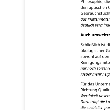
Philosophie, di
den optischen Q
Gebrauchstücht
das Plattenmater
deutlich vermind
Auch umweltte
Schließlich ist
ökologischer Ge
sowohl auf den 
Reinigungsmitte
nur noch sortenr
Kleber mehr hei
Für das Unterne
Richtung Qualit
Wertigkeit unser
Dazu trägt die L
die zusätzlich pu