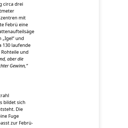
 circa drei
atmeter
szentren mit
te Febrü eine
attenaufteilsäge
n „Igel“ und
a 130 laufende
 Rohteile und
nd, aber die
echter Gewinn,“
trahl
bil­det sich
tsteht. Die
eine Fuge
asst zur Febrü-