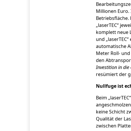
Bearbeitungszen
Millionen Euro.
Betriebsfläche.
„laserTEC“ jewe
komplett neue L
und „laserTEC“ e
automatische Ab
Meter Roll- und
den Abtransport
Investition in di
resümiert der 
Nullfuge ist e
Beim „laserTEC“
angeschmolzen u
keine Schicht z
Qualität der La
zwischen Platte