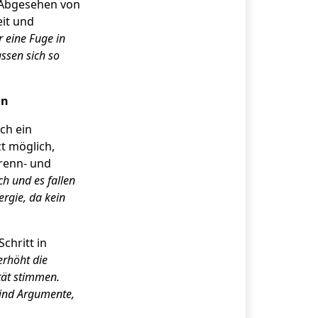
. Abgesehen von
it und
 eine Fuge in
ssen sich so
nn
ch ein
zt möglich,
renn- und
ch und es fallen
rgie, da kein
chritt in
erhöht die
tät stimmen.
sind Argumente,