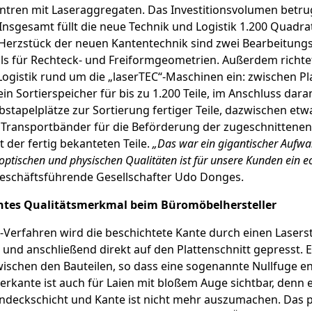
tren mit Laseraggregaten. Das In­vestitionsvolumen betrug
 Insgesamt füllt die neue Technik und Logistik 1.200 Quadr
 Herzstück der neuen Kan­tentechnik sind zwei Bearbeitung
ils für Rechteck- und Freiformgeometrien. Außerdem richte
ogistik rund um die „laserTEC“-Maschinen ein: zwischen Pl
in Sortierspeicher für bis zu 1.200 Teile, im Anschluss dara
stapelplätze zur Sortierung fertiger Teile, dazwischen etw
 Transportbänder für die Beförderung der zu­geschnittenen
 der fertig bekanteten Teile.
„Das war ein gigantischer Aufwa
e optischen und physischen Qualitäten ist für unsere Kunden ein 
geschäftsführende Gesellschafter Udo Donges.
chtes Qualitätsmerkmal beim Büromöbelhersteller
-Verfahren wird die beschichtete Kante durch einen Lasers
nd anschließend direkt auf den Plattenschnitt gepresst. Es 
wischen den Bauteilen, so dass eine sogenannte Nullfuge en
serkante ist auch für Laien mit bloßem Auge sicht­bar, denn 
ndeckschicht und Kante ist nicht mehr aus­zumachen. Das p