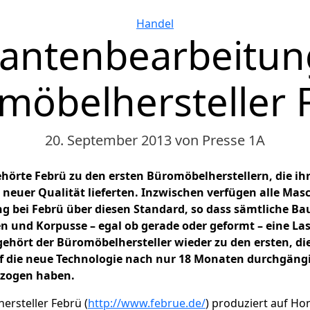
Kategorien
Handel
kantenbearbeitun
möbelhersteller 
20. September 2013
von Presse 1A
hörte Febrü zu den ersten Büromöbelherstellern, die ihr
 neuer Qualität lieferten. Inzwischen verfügen alle Ma­s
g bei Febrü über diesen Standard, so dass sämt­liche Bau
en und Korpusse – egal ob gerade oder geformt – eine La
ehört der Büromöbelhersteller wieder zu den ersten, die
f die neue Technologie nach nur 18 Monaten durchgäng
llzogen haben.
rsteller Febrü (
http://www.februe.de/
) produziert auf H