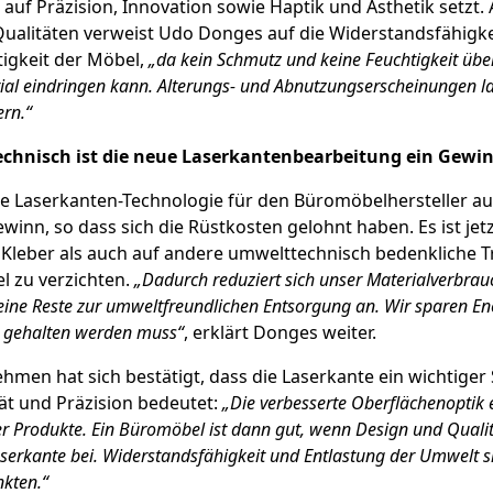
e auf Präzision, Innovation sowie Haptik und Ästhetik setzt
ualitäten verweist Udo Donges auf die Widerstandsfähigke
igkeit der Möbel,
„da kein Schmutz und keine Feuchtigkeit über
ial eindringen kann. Alterungs- und Abnutzungserscheinungen la
ern.“
chnisch ist die neue Laserkantenbearbeitung ein Gewi
 die Laserkanten-Technologie für den Büromöbelhersteller au
winn, so dass sich die Rüstkosten gelohnt haben. Es ist jet
Kleber als auch auf andere umwelttechnisch bedenkliche T
l zu verzichten.
„Dadurch reduziert sich unser Material­verbrau
eine Reste zur umweltfreundlichen Ent­sorgung an. Wir sparen Ene
ß gehalten werden muss“
, erklärt Donges weiter.
hmen hat sich bestätigt, dass die Laserkante ein wichtiger S
ät und Präzision bedeutet:
„Die verbesserte Oberflächenoptik 
er Produkte. Ein Büromöbel ist dann gut, wenn De­sign und Quali
aserkante bei. Widerstandsfähigkeit und Entlastung der Umwelt 
nkten.“