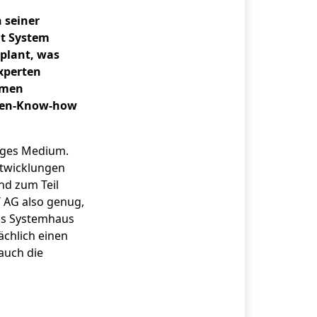
 seiner
t System
eplant, was
Experten
hemen
chen-Know-how
biges Medium.
ntwicklungen
nd zum Teil
T AG also genug,
Das Systemhaus
ächlich einen
auch die