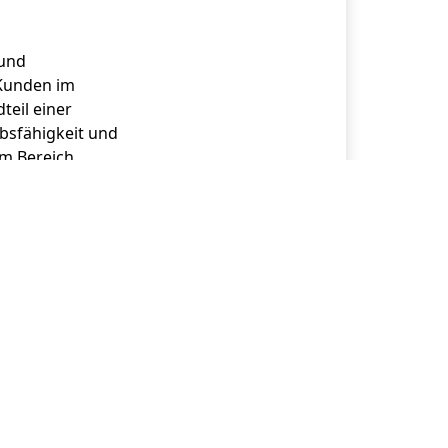
 und
 Kunden im
teil einer
bsfähigkeit und
im Bereich
öglichkeiten,
utzung
schlandweit an
eit eines
fahrung.