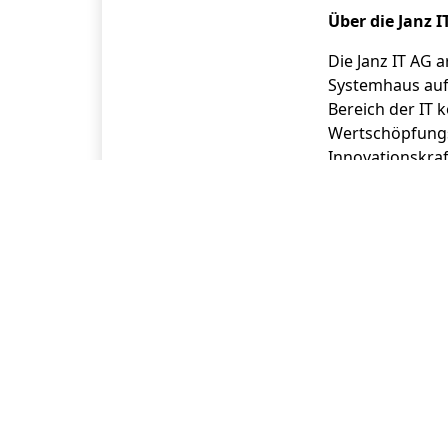
Über die Janz I
Die Janz IT AG 
Systemhaus auf
Bereich der IT 
Wertschöpfungsk
Innovationskra
Cloud-Computing
sich zwischen 
moderner Cloud-
vier Standorten 
mittelständisch
Pressekontakt
Janz IT AG
Frau Elisabeth 
Friesenstraße 1