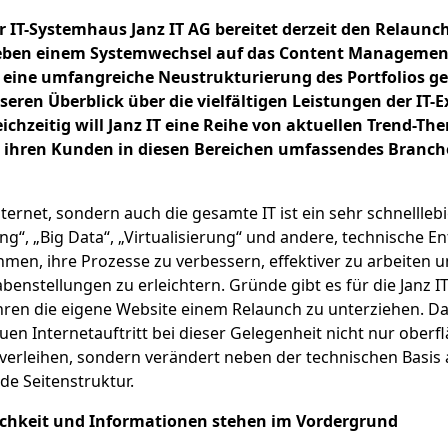
IT-Systemhaus Janz IT AG bereitet derzeit den Relaunch
Neben einem Systemwechsel auf das Content Managemen
 eine umfangreiche Neustrukturierung des Portfolios g
seren Überblick über die vielfältigen Leistungen der IT-
eichzeitig will Janz IT eine Reihe von aktuellen Trend-T
d ihren Kunden in diesen Bereichen umfassendes Bran
nternet, sondern auch die gesamte IT ist ein sehr schnellle
g“, „Big Data“, „Virtualisierung“ und andere, technische E
men, ihre Prozesse zu verbessern, effektiver zu arbeiten u
enstellungen zu erleichtern. Gründe gibt es für die Janz I
ahren die eigene Website einem Relaunch zu unterziehen. 
n Internetauftritt bei dieser Gelegenheit nicht nur oberfl
verleihen, sondern verändert neben der technischen Basis 
e Seitenstruktur.
ichkeit und Informationen stehen im Vordergrund