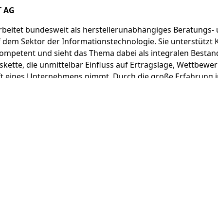
T AG
arbeitet bundesweit als herstellerunabhängiges Beratungs-
 dem Sektor der Informationstechnologie. Sie unterstützt
kompetent und sieht das Thema dabei als integralen Bestand
ette, die unmittelbar Einfluss auf Ertragslage, Wettbewer
ft eines Unternehmens nimmt. Durch die große Erfahrung 
 bietet die Janz IT AG ihren Kunden heute verschiedene M
der gewohnten Unterstützung des Eigenbetriebs und der N
Konzepte aus einer Hand zu entscheiden. Janz IT ist deut
tätig. Das Unternehmen paart die Flexibilität und Schnelligk
en Unternehmens mit der Professionalität aus 30 Jahren Er
Schmidt
3a