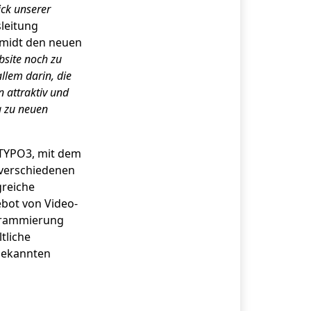
ick unserer
sleitung
hmidt den neuen
bsite noch zu
llem darin, die
n attraktiv und
a zu neuen
 TYPO3, mit dem
n verschiedenen
greiche
bot von Video-
ogrammierung
tliche
bekannten