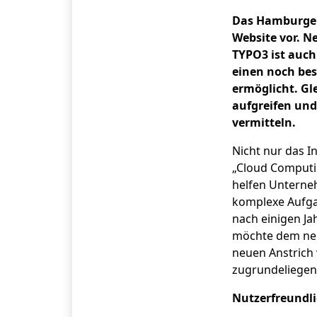
Das Hamburger 
Website vor. 
TYPO3 ist auch
einen noch bes
ermöglicht. Gl
aufgreifen un
vermitteln.
Nicht nur das I
„Cloud Computin
helfen Unterneh
komplexe Aufgab
nach einigen J
möchte dem neue
neuen Anstrich 
zugrundeliegend
Nutzerfreundl