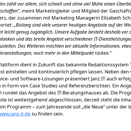
n zählt vor allem, sich schnell und ohne viel Mühe einen Überbl
rschaffen“
, meint Marketingleiter und Mitglied der Geschäft
ers, der zusammen mit Marketing Managerin Elisabeth Sc
wortet:
„Bislang sind viele unserer heutigen Angebote auf der We
ht leicht genug zugänglich. Unsere Aufgabe besteht deshalb vor a
hlanken und das breite Angebot verschiedener IT-Dienstleistunge
zustellen. Des Weiteren möchten wir aktuelle Informationen, etw
eranstaltungen, noch mehr in den Mittelpunkt rücken.“
Plattform dient in Zukunft das bekannte Redaktionssystem
lbst einstellen und kontinuierlich pflegen lassen. Neben de
vice- und Software-Lösungen präsentiert Janz IT auch erfol
in Form von Case Studies und Referenzberichten. Ein Ange
al rundet das Angebot des IT-Beratungshauses ab. Die Pr
te ist weitestgehend abgeschlossen, derzeit steht die inhal
dem Programm – zum Jahresende soll „die Neue“ unter der 
www.janz-it.de
zu finden sein.