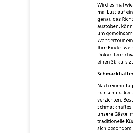
Wird es mal wie
mal Lust auf ei
genau das Richt
austoben, könn
um gemeinsame 
Wandertour ein.
Ihre Kinder wer
Dolomiten schwä
einen Skikurs z
Schmackhafter
Nach einem Tag 
Feinschmecker 
verzichten. Bes
schmackhaftes 
unsere Gäste im
traditionelle K
sich besonders 