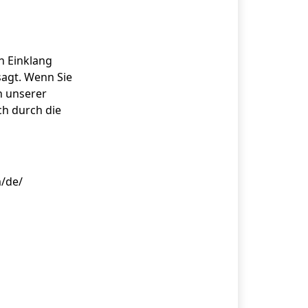
n Einklang
sagt. Wenn Sie
n unserer
ch durch die
m/de/