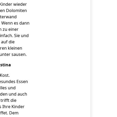
 Kinder wieder
 den Dolomiten
etterwand
. Wenn es dann
 zu einer
nfach. Sie und
auf die
ren kleinen
unter sausen.
stina
Kost.
gesundes Essen
lles und
nden und auch
rifft die
s Ihre Kinder
ffet. Dem