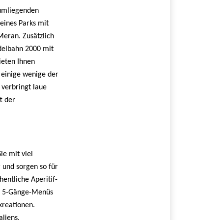
 umliegenden
 eines Parks mit
Meran. Zusätzlich
ndelbahn 2000 mit
ieten Ihnen
d einige wenige der
verbringt laue
t der
ie mit viel
 und sorgen so für
hentliche Aperitif-
it 5-Gänge-Menüs
kreationen.
liens.