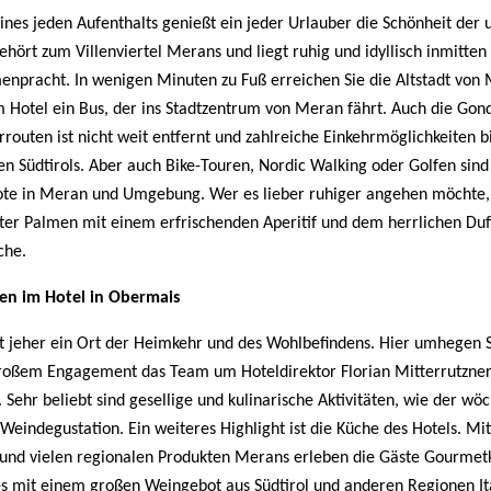
eines jeden Aufenthalts genießt ein jeder Urlauber die Schönheit der
hört zum Villenviertel Merans und liegt ruhig und idyllisch inmitten
enpracht. In wenigen Minuten zu Fuß erreichen Sie die Altstadt von 
em Hotel ein Bus, der ins Stadtzentrum von Meran fährt. Auch die Go
outen ist nicht weit entfernt und zahlreiche Einkehrmöglichkeiten b
sen Südtirols. Aber auch Bike-Touren, Nordic Walking oder Golfen sin
ote in Meran und Umgebung. Wer es lieber ruhiger angehen möchte, 
r Palmen mit einem erfrischenden Aperitif und dem herrlichen Duf
che.
ben im Hotel in Obermais
it jeher ein Ort der Heimkehr und des Wohlbefindens. Hier umhegen S
großem Engagement das Team um Hoteldirektor Florian Mitterrutzner
. Sehr beliebt sind gesellige und kulinarische Aktivitäten, wie der wöc
Weindegustation. Ein weiteres Highlight ist die Küche des Hotels. M
und vielen regionalen Produkten Merans erleben die Gäste Gourmet
s mit einem großen Weingebot aus Südtirol und anderen Regionen Ita