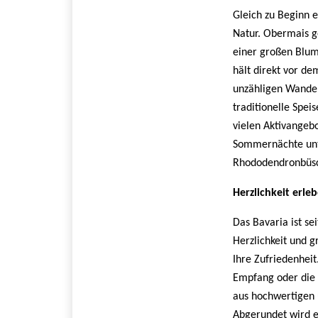
Gleich zu Beginn 
Natur. Obermais ge
einer großen Blum
hält direkt vor d
unzähligen Wanderr
traditionelle Spei
vielen Aktivangeb
Sommernächte unte
Rhododendronbüs
Herzlichkeit erle
Das Bavaria ist se
Herzlichkeit und 
Ihre Zufriedenheit
Empfang oder die 
aus hochwertigen 
Abgerundet wird e