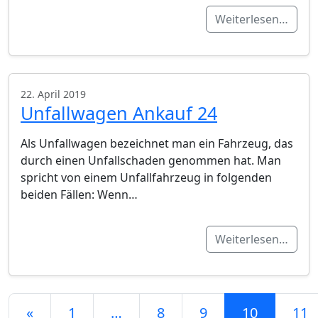
Weiterlesen…
22. April 2019
Unfallwagen Ankauf 24
Als Unfallwagen bezeichnet man ein Fahrzeug, das
durch einen Unfallschaden genommen hat. Man
spricht von einem Unfallfahrzeug in folgenden
beiden Fällen: Wenn…
Weiterlesen…
Beitrags-Navigation
«
1
…
8
9
10
11